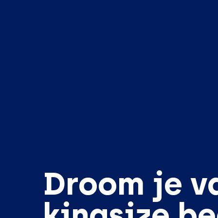
Droom je v
kingsize b