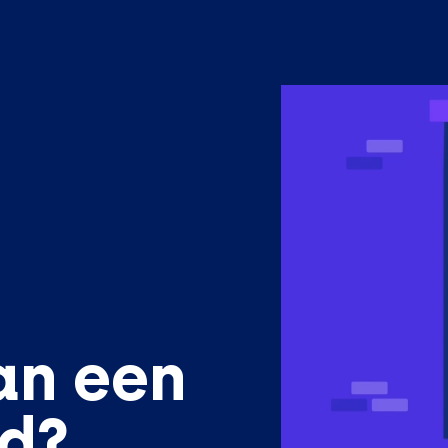
an een
ed?