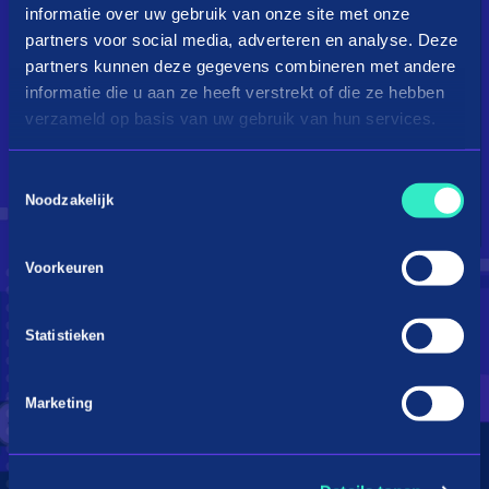
informatie over uw gebruik van onze site met onze
partners voor social media, adverteren en analyse. Deze
partners kunnen deze gegevens combineren met andere
informatie die u aan ze heeft verstrekt of die ze hebben
verzameld op basis van uw gebruik van hun services.
Toestemmingsselectie
Droom je van een kingsize
Noodzakelijk
bed?
Voorkeuren
Betaal in 3 termijnen
Statistieken
Marketing