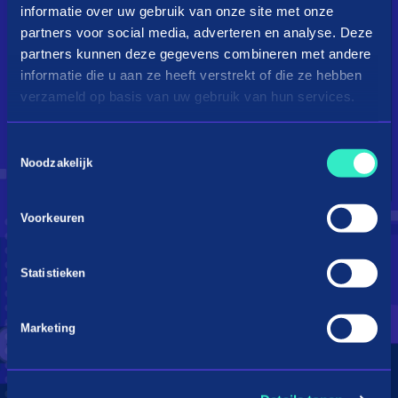
informatie over uw gebruik van onze site met onze
partners voor social media, adverteren en analyse. Deze
partners kunnen deze gegevens combineren met andere
informatie die u aan ze heeft verstrekt of die ze hebben
verzameld op basis van uw gebruik van hun services.
Toestemmingsselectie
Droom je van een kingsize
Noodzakelijk
bed?
Voorkeuren
Betaal in 3 termijnen
Statistieken
Marketing