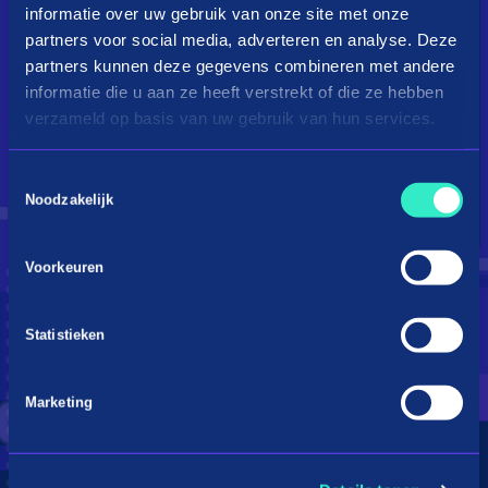
informatie over uw gebruik van onze site met onze
partners voor social media, adverteren en analyse. Deze
partners kunnen deze gegevens combineren met andere
informatie die u aan ze heeft verstrekt of die ze hebben
verzameld op basis van uw gebruik van hun services.
Toestemmingsselectie
Droom je van een kingsize
Noodzakelijk
bed?
Voorkeuren
Betaal in 3 termijnen
Statistieken
Marketing