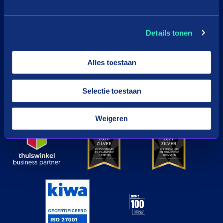
Download de app
Details tonen
Google Play
Apple
Alles toestaan
Selectie toestaan
© in3 - 2026 All rights reserverd
Weigeren