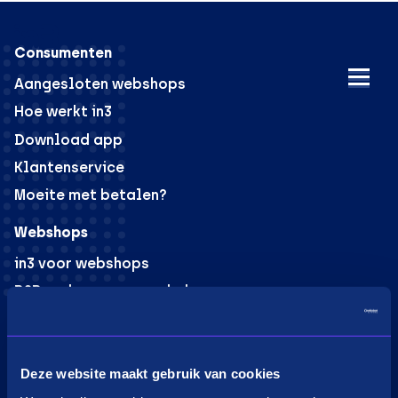
Consumenten
Aangesloten webshops
Hoe werkt in3
Download app
Klantenservice
Moeite met betalen?
Webshops
in3 voor webshops
B2B verkoop voor webshops
PaybyLink
Integraties
Marketing materiaal
Deze website maakt gebruik van cookies