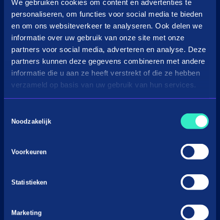
in3 omzetcalculator
We gebruiken cookies om content en advertenties te
personaliseren, om functies voor social media te bieden
Merchant support
en om ons websiteverkeer te analyseren. Ook delen we
informatie over uw gebruik van onze site met onze
Over Payin3
partners voor social media, adverteren en analyse. Deze
Over in3
partners kunnen deze gegevens combineren met andere
Vacatures
informatie die u aan ze heeft verstrekt of die ze hebben
verzameld op basis van uw gebruik van hun services.
Nieuws & Media
Voorwaarden
Toestemmingsselectie
Privacyverklaringen
Noodzakelijk
Gedragscode BNPL
Cookiebeleid
Voorkeuren
Klacht indienen
Statistieken
Marketing