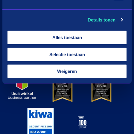
Download de app
Details tonen
Google Play
Apple
Alles toestaan
Selectie toestaan
© in3 - 2026 All rights reserverd
Weigeren