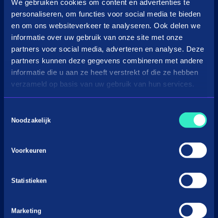
in3 omzetcalculator
We gebruiken cookies om content en advertenties te
personaliseren, om functies voor social media te bieden
Merchant support
en om ons websiteverkeer te analyseren. Ook delen we
informatie over uw gebruik van onze site met onze
Over Payin3
partners voor social media, adverteren en analyse. Deze
Over in3
partners kunnen deze gegevens combineren met andere
Vacatures
informatie die u aan ze heeft verstrekt of die ze hebben
verzameld op basis van uw gebruik van hun services.
Nieuws & Media
Voorwaarden
Toestemmingsselectie
Privacyverklaringen
Noodzakelijk
Gedragscode BNPL
Cookiebeleid
Voorkeuren
Klacht indienen
Statistieken
Marketing