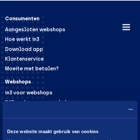
Consumenten
Aangesloten webshops
Hoe werkt in3
Download app
Klantenservice
Moeite met betalen?
Webshops
in3 voor webshops
B2B verkoop voor webshops
PaybyLink
Integraties
Marketing materiaal
Deze website maakt gebruik van cookies