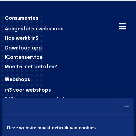
Consumenten
Aangesloten webshops
Hoe werkt in3
Download app
Klantenservice
Moeite met betalen?
Webshops
in3 voor webshops
B2B verkoop voor webshops
PaybyLink
Integraties
Marketing materiaal
Deze website maakt gebruik van cookies