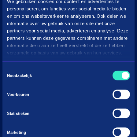
in3 omzetcalculator
We gebruiken cookies om content en advertenties te
personaliseren, om functies voor social media te bieden
Merchant support
en om ons websiteverkeer te analyseren. Ook delen we
informatie over uw gebruik van onze site met onze
Over Payin3
partners voor social media, adverteren en analyse. Deze
Over in3
partners kunnen deze gegevens combineren met andere
Vacatures
informatie die u aan ze heeft verstrekt of die ze hebben
verzameld op basis van uw gebruik van hun services.
Nieuws & Media
Voorwaarden
Toestemmingsselectie
Privacyverklaringen
Noodzakelijk
Gedragscode BNPL
Cookiebeleid
Voorkeuren
Klacht indienen
Statistieken
Marketing