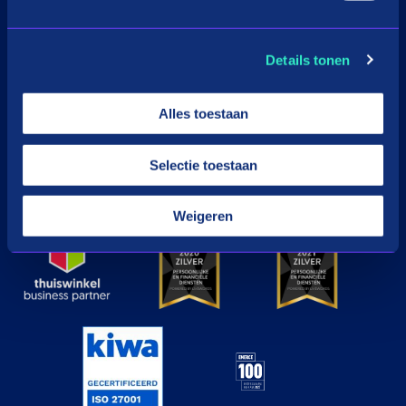
Download de app
Details tonen
Google Play
Apple
Alles toestaan
Selectie toestaan
© in3 - 2026 All rights reserverd
Weigeren