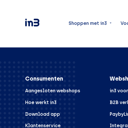
Shoppen met in3
Vo
Consumenten
Websh
Aangesloten webshops
in3 voo
Hoe werkt in3
B2B ve
Download app
PaybyLi
Klantenservice
Integra