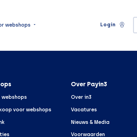
Login
or webshops
ops
Over Payin3
r webshops
Over in3
rkoop voor webshops
Vacatures
nk
Nieuws & Media
ties
Voorwaarden