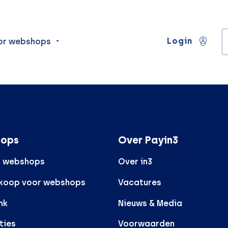
Login
or webshops
ops
Over Payin3
r webshops
Over in3
rkoop voor webshops
Vacatures
nk
Nieuws & Media
ties
Voorwaarden