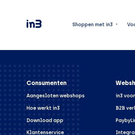
Shoppen met in3
Vo
Consumenten
Websh
Aangesloten webshops
in3 voo
Hoe werkt in3
B2B ve
Download app
PaybyLi
Klantenservice
Integra