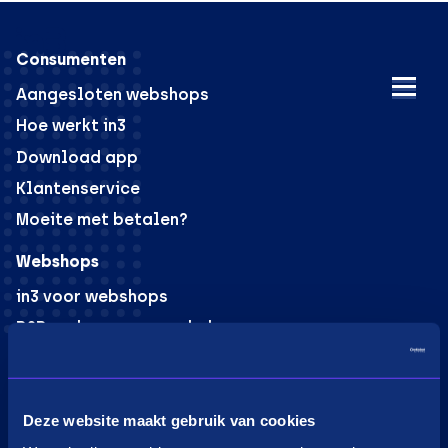
Consumenten
Aangesloten webshops
Hoe werkt in3
Download app
Klantenservice
Moeite met betalen?
Webshops
in3 voor webshops
B2B verkoop voor webshops
PaybyLink
Integraties
Marketing materiaal
Deze website maakt gebruik van cookies