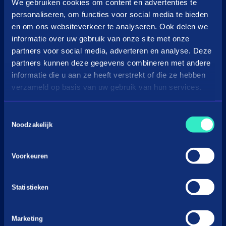
in3 omzetcalculator
We gebruiken cookies om content en advertenties te
personaliseren, om functies voor social media te bieden
Merchant support
en om ons websiteverkeer te analyseren. Ook delen we
informatie over uw gebruik van onze site met onze
Over Payin3
partners voor social media, adverteren en analyse. Deze
Over in3
partners kunnen deze gegevens combineren met andere
Vacatures
informatie die u aan ze heeft verstrekt of die ze hebben
verzameld op basis van uw gebruik van hun services.
Nieuws & Media
Voorwaarden
Toestemmingsselectie
Privacyverklaringen
Noodzakelijk
Gedragscode BNPL
Cookiebeleid
Voorkeuren
Klacht indienen
Statistieken
Marketing