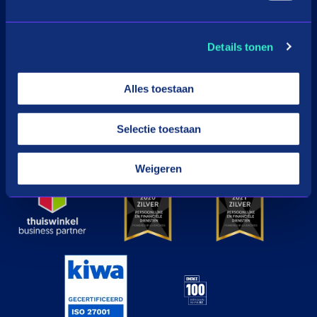
Download de app
Details tonen
Google Play
Apple
Alles toestaan
Selectie toestaan
© in3 - 2026 All rights reserverd
Weigeren