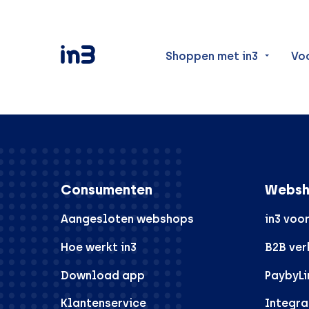
Shoppen met in3
Vo
Consumenten
Websh
Aangesloten webshops
in3 voo
Hoe werkt in3
B2B ve
Download app
PaybyLi
Klantenservice
Integra