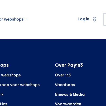
Login
or webshops
ops
Over Payin3
r webshops
Over in3
rkoop voor webshops
Vacatures
nk
Nieuws & Media
ties
Voorwaarden