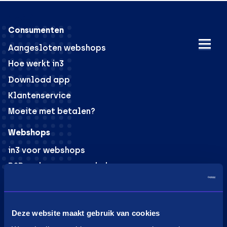
Consumenten
Aangesloten webshops
Hoe werkt in3
Download app
Klantenservice
Moeite met betalen?
Webshops
in3 voor webshops
B2B verkoop voor webshops
PaybyLink
Integraties
Marketing materiaal
Deze website maakt gebruik van cookies