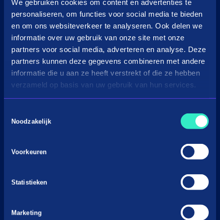
in3 omzetcalculator
We gebruiken cookies om content en advertenties te
personaliseren, om functies voor social media te bieden
Merchant support
en om ons websiteverkeer te analyseren. Ook delen we
informatie over uw gebruik van onze site met onze
Over Payin3
partners voor social media, adverteren en analyse. Deze
Over in3
partners kunnen deze gegevens combineren met andere
Vacatures
informatie die u aan ze heeft verstrekt of die ze hebben
verzameld op basis van uw gebruik van hun services.
Nieuws & Media
Voorwaarden
Toestemmingsselectie
Privacyverklaringen
Noodzakelijk
Gedragscode BNPL
Cookiebeleid
Voorkeuren
Klacht indienen
Statistieken
Marketing