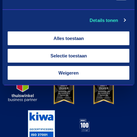
Download de app
Details tonen
Google Play
Apple
Alles toestaan
Selectie toestaan
© in3 - 2026 All rights reserverd
Weigeren