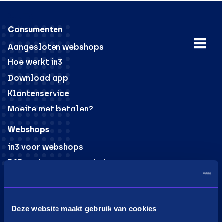
Consumenten
Aangesloten webshops
Hoe werkt in3
Download app
Klantenservice
Moeite met betalen?
Webshops
in3 voor webshops
B2B verkoop voor webshops
PaybyLink
Integraties
Marketing materiaal
Deze website maakt gebruik van cookies