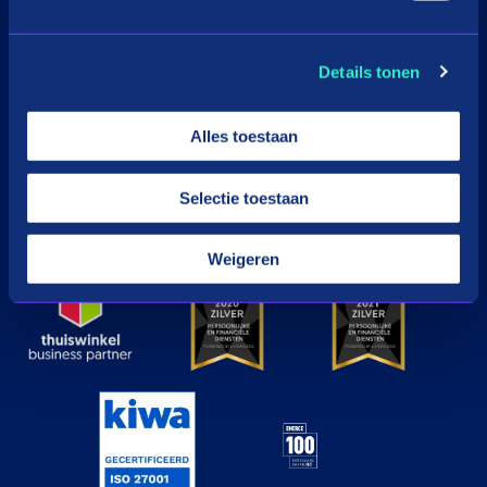
Download de app
Details tonen
Google Play
Apple
Alles toestaan
Selectie toestaan
© in3 - 2026 All rights reserverd
Weigeren