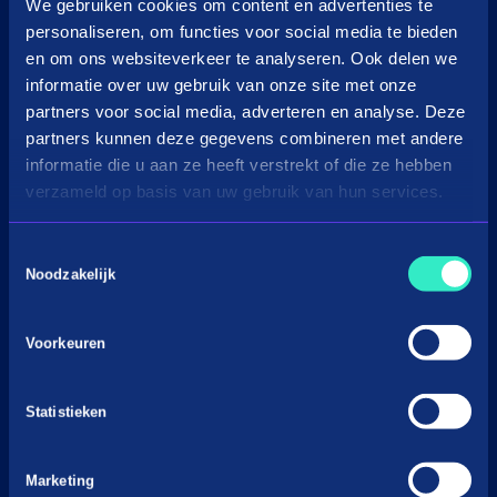
in3 omzetcalculator
We gebruiken cookies om content en advertenties te
personaliseren, om functies voor social media te bieden
Merchant support
en om ons websiteverkeer te analyseren. Ook delen we
informatie over uw gebruik van onze site met onze
Over Payin3
partners voor social media, adverteren en analyse. Deze
Over in3
partners kunnen deze gegevens combineren met andere
Vacatures
informatie die u aan ze heeft verstrekt of die ze hebben
verzameld op basis van uw gebruik van hun services.
Nieuws & Media
Voorwaarden
Toestemmingsselectie
Privacyverklaringen
Noodzakelijk
Gedragscode BNPL
Cookiebeleid
Voorkeuren
Klacht indienen
Statistieken
Marketing