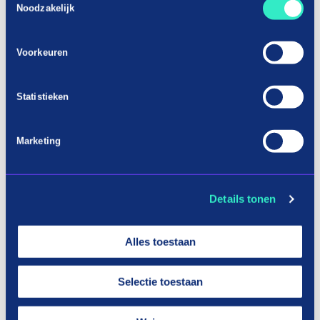
Noodzakelijk
Voorkeuren
Pay in three terms without
Statistieken
interest?
Marketing
How it works
Details tonen
Alles toestaan
Selectie toestaan