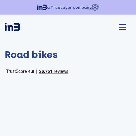
a TrueLayer company
Road bikes