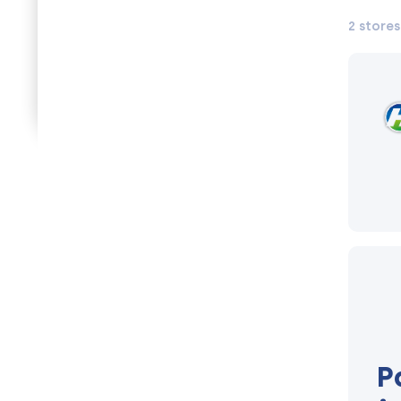
2 stores
P