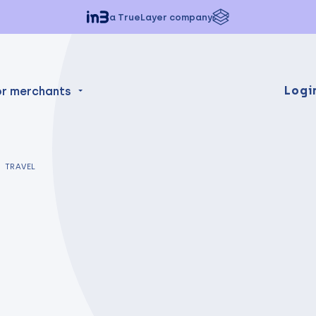
a TrueLayer company
Logi
or merchants
TRAVEL