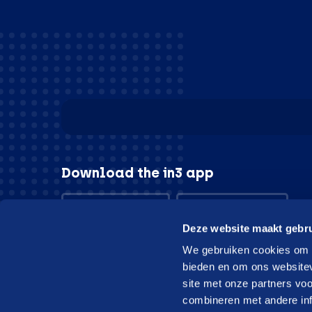
Download the in3 app
App store
Play store
Deze website maakt gebru
We gebruiken cookies om c
bieden en om ons websitev
site met onze partners vo
© in3 - 2026 All rights reserverd
combineren met andere inf