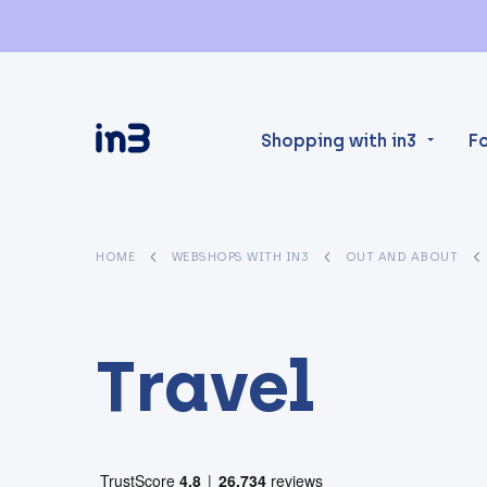
Shopping with in3
F
HOME
WEBSHOPS WITH IN3
OUT AND ABOUT
Travel