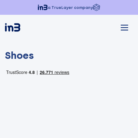
a TrueLayer company
Shoes