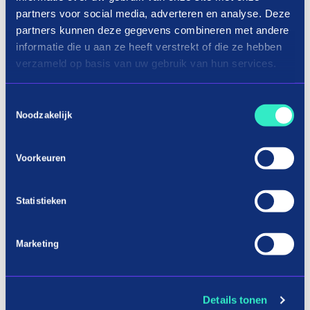
partners voor social media, adverteren en analyse. Deze
1 stores
Alphabetically descending
partners kunnen deze gegevens combineren met andere
informatie die u aan ze heeft verstrekt of die ze hebben
verzameld op basis van uw gebruik van hun services.
Toestemmingsselectie
Noodzakelijk
Voorkeuren
Pay in three terms without
interest?
Statistieken
How it works
Marketing
Details tonen