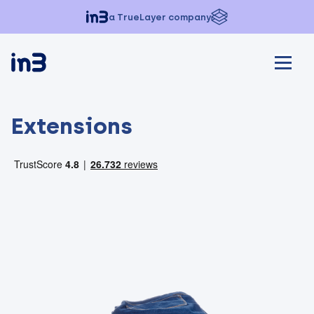
a TrueLayer company
Extensions