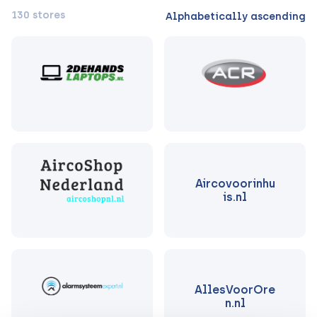
130 stores
Alphabetically ascending
Aircovoorinhu
is.nl
AllesVoorOre
n.nl